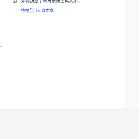
如何調整字幕背景顏色與大小？
檢視全部 6 篇文章
下載安裝 CATCHPLAY+ APP 使用服務呢？