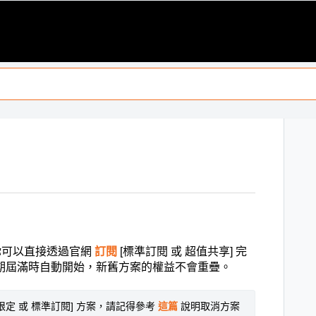
，你可以直接透過官網
訂閱
[標準
訂閱 或 超值共享] 完
期屆滿時自動開始，新舊方案的權益不會重疊。
限定 或 標準訂閱] 方案，請記得參考 
這篇
說明取消方案